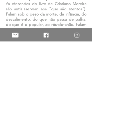
As oferendas do livro de Cristiano Moreira
são sutis (servem aos “que são atentos”).
Falam sob o peso da morte, da infância, do
desvalimento, do que não passa de palha,
do que é o popular, ao rés-do-chão. Falam
de tais instâncias a partir da lógica do jogo
de salão, numa conversa que, mesmo não
gritada, é atravessada pelos nomes que as
coisas de fato têm: “estado de exceção”,
“cacetete”, “bala de borracha”, “golpe”, “o
rosnar do camburão”, “embora o país
claudique”. Não falam violentamente do já
que é violento. A dicção se mantém polida,
numa eloquência clássica (daí a “impressão
justa” flaubertiana). Pascal,
nos
Pensamentos
, define assim a
eloquência: “A eloquência é a arte de dizer
as coisas de maneira: 1º que aqueles a
quem falamos possam entendê-las sem
dificuldade e com prazer; 2º que nelas se
sintam interessados, a ponto de serem
impelidos mais facilmente ao amor-próprio a
refletir sobre elas.” O que podem os
poemas? Eles são poemas, eles devem
resistir. É por resistirem que nos impelem à