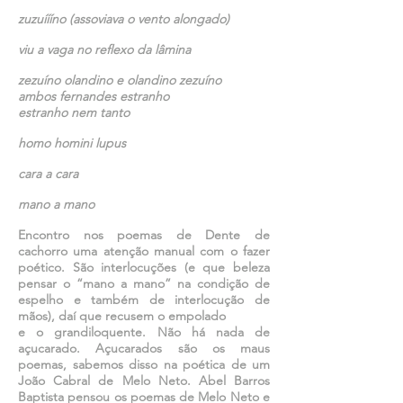
zuzuíííno (assoviava o vento alongado)
viu a vaga no reflexo da lâmina
zezuíno olandino e olandino zezuíno
ambos fernandes estranho
estranho nem tanto
homo homini lupus
cara a cara
mano a mano
Encontro nos poemas de Dente de
cachorro uma atenção manual com o fazer
poético. São interlocuções (e que beleza
pensar o “mano a mano” na condição de
espelho e também de interlocução de
mãos), daí que recusem o empolado
e o grandiloquente. Não há nada de
açucarado. Açucarados são os maus
poemas, sabemos disso na poética de um
João Cabral de Melo Neto. Abel Barros
Baptista pensou os poemas de Melo Neto e