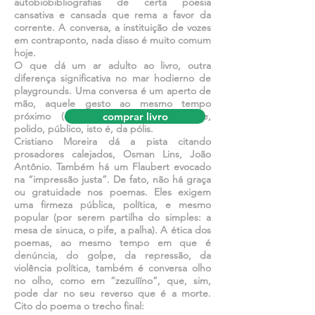
autobiobibliografias de certa poesia
cansativa e cansada que rema a favor da
corrente. A conversa, a instituição de vozes
em contraponto, nada disso é muito comum
hoje.
O que dá um ar adulto ao livro, outra
diferença significativa no mar hodierno de
playgrounds. Uma conversa é um aperto de
mão, aquele gesto ao mesmo tempo
próximo (de humanidade) e distante,
comprar livro
polido, público, isto é, da pólis.
Cristiano Moreira dá a pista citando
prosadores calejados, Osman Lins, João
Antônio. Também há um Flaubert evocado
na “impressão justa”. De fato, não há graça
ou gratuidade nos poemas. Eles exigem
uma firmeza pública, política, e mesmo
popular (por serem partilha do simples: a
mesa de sinuca, o pife, a palha). A ética dos
poemas, ao mesmo tempo em que é
denúncia, do golpe, da repressão, da
violência política, também é conversa olho
no olho, como em “zezuíííno”, que, sim,
pode dar no seu reverso que é a morte.
Cito do poema o trecho final: