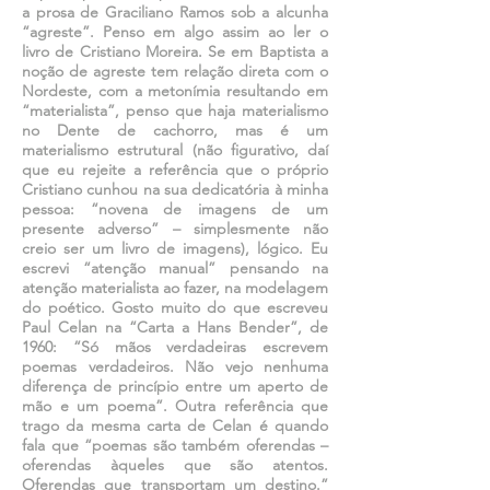
a prosa de Graciliano Ramos sob a alcunha
“agreste”. Penso em algo assim ao ler o
livro de Cristiano Moreira. Se em Baptista a
noção de agreste tem relação direta com o
Nordeste, com a metonímia resultando em
“materialista”, penso que haja materialismo
no Dente de cachorro, mas é um
materialismo estrutural (não figurativo, daí
que eu rejeite a referência que o próprio
Cristiano cunhou na sua dedicatória à minha
pessoa: “novena de imagens de um
presente adverso” – simplesmente não
creio ser um livro de imagens), lógico. Eu
escrevi “atenção manual” pensando na
atenção materialista ao fazer, na modelagem
do poético. Gosto muito do que escreveu
Paul Celan na “Carta a Hans Bender”, de
1960: “Só mãos verdadeiras escrevem
poemas verdadeiros. Não vejo nenhuma
diferença de princípio entre um aperto de
mão e um poema”. Outra referência que
trago da mesma carta de Celan é quando
fala que “poemas são também oferendas –
oferendas àqueles que são atentos.
Oferendas que transportam um destino.”