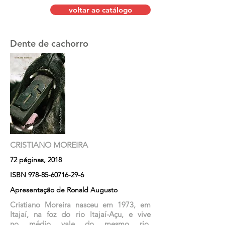
voltar ao catálogo
Dente de cachorro
CRISTIANO MOREIRA
72 páginas, 2018
ISBN
978-85-60716-29-6
Apresentação de Ronald Augusto
Cristiano Moreira nasceu em 1973, em
Itajaí, na foz do rio Itajaí-Açu, e vive
no médio vale do mesmo rio,