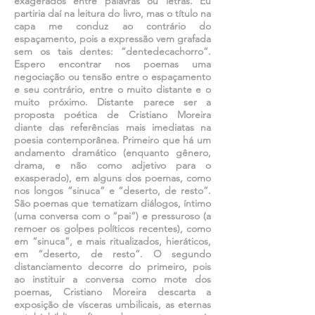
exagerados entre palavras ou letras. Eu
partiria daí na leitura do livro, mas o título na
capa me conduz ao contrário do
espaçamento, pois a expressão vem grafada
sem os tais dentes: “dentedecachorro”.
Espero encontrar nos poemas uma
negociação ou tensão entre o espaçamento
e seu contrário, entre o muito distante e o
muito próximo. Distante parece ser a
proposta poética de Cristiano Moreira
diante das referências mais imediatas na
poesia contemporânea. Primeiro que há um
andamento dramático (enquanto gênero,
drama, e não como adjetivo para o
exasperado), em alguns dos poemas, como
nos longos “sinuca” e “deserto, de resto”.
São poemas que tematizam diálogos, íntimo
(uma conversa com o “pai”) e pressuroso (a
remoer os golpes políticos recentes), como
em “sinuca”, e mais ritualizados, hieráticos,
em “deserto, de resto”. O segundo
distanciamento decorre do primeiro, pois
ao instituir a conversa como mote dos
poemas, Cristiano Moreira descarta a
exposição de vísceras umbilicais, as eternas