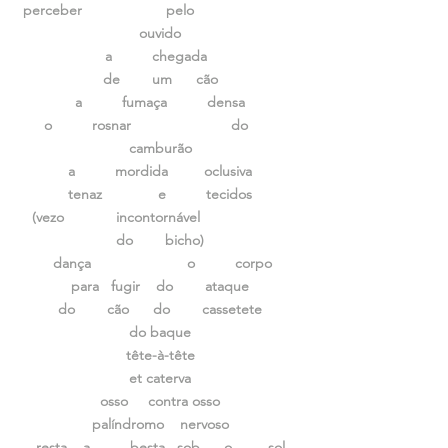
perceber pelo
ouvido
a chegada
de um cão
a fumaça densa
o rosnar do
camburão
a mordida oclusiva
tenaz e tecidos
(vezo incontornável
do bicho)
dança o corpo
para fugir do ataque
do cão do cassetete
do baque
tête-à-tête
et caterva
osso contra osso
palíndromo nervoso
resta a besta sob o sol