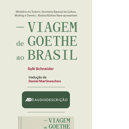
Ministério do Turismo, Secretaria Especial da Cultura,
Multilog e Dennis L. Radünz/Editora Nave apresentam:
AUDIODESCRIÇÃO