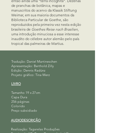
então ainda uma “terra incógnita”. Dezenas
de pranchas de botânica, mapas e
manuscritos do acervo da Klassik Stiftung
Weimar, em sua maioria documentos da
Biblioteca Particular de Goethe, são
reproduzidos pela primeira vez nesta edição
brasileira de
Goethes Reise nach Brasilien
,
uma introdução minuciosa a esse interesse
inaudito do célebre autor alemão pelo país
tropical das palmeiras de Martius.
Tradução: Daniel Martineschen
Apresentação: Berthold Zilly
Edição: Dennis Radünz
Projeto gráfico: Tina Merz
LIVRO
Tamanho 19 x 27cm
Capa Dura
256 páginas
Colorido
Preço subsidiado
AUDIODESCRIÇÃO
Realização: Tagarelas Produções