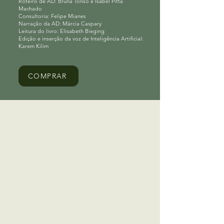
Roteiro de AD: Bruna Tonso e Isabel Pitta
Machado
Consultoria: Felipe Mianes
Narração da AD: Márcia Caspary
Leitura do livro: Elisabeth Bieging
Edição e inserção da voz de Inteligência Artificial:
Karem Kilim
COMPRAR