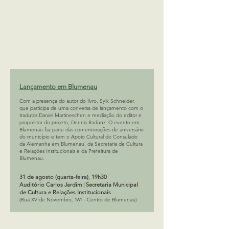
Lançamento em Blumenau
Com a presença do autor do livro, Sylk Schneider,
que participa de uma conversa de lançamento com o
tradutor Daniel Martineschen e mediação do editor e
propositor do projeto, Dennis Radünz. O evento em
Blumenau faz parte das comemorações de aniversário
do município e tem o Apoio Cultural do Consulado
da Alemanha em Blumenau, da Secretaria de Cultura
e Relações Institucionais e da Prefeitura de
Blumenau.
31 de agosto (quarta-feira)
,
19h30
Auditório Carlos Jardim | Secretaria Municipal
de Cultura e Relações Institucionais
(Rua XV de Novembro, 161 - Centro de Blumenau)