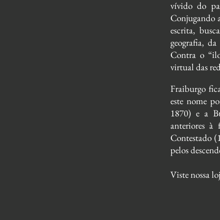
vívido do pa
Conjugando a c
escrita, busc
geografia, da
Contra o “ilo
virtual das r
Fraiburgo fic
este nome por
1870) e a Bu
anteriores à
Contestado (1
pelos descend
Viste nossa lo