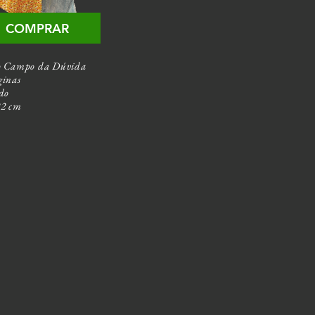
COMPRAR
o Campo da Dúvida
ginas
ido
22 cm