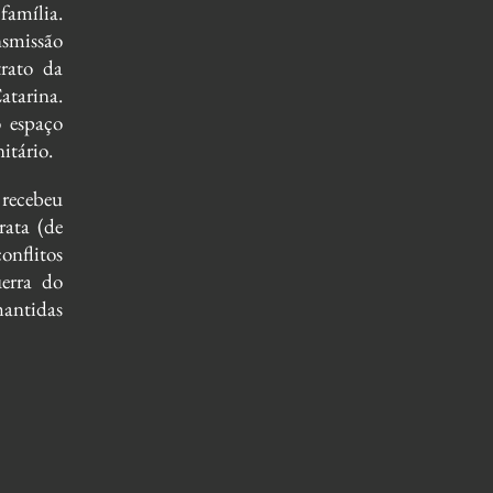
família.
nsmissão
trato da
atarina.
o espaço
itário.
 recebeu
rata (de
nflitos
erra do
mantidas