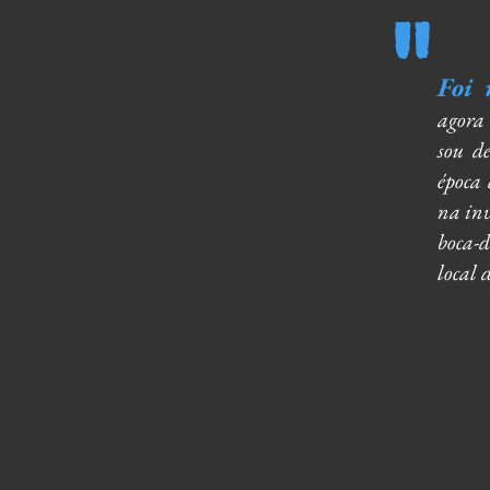
"
Foi
agora
sou d
época
na inv
boca-
local 