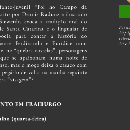
fanto-juvenil “Foi no Campo da
crito por Dennis Radünz e ilustrado
Siewerdt, evoca a tradição oral do
Foi n
de Santa Catarina e o linguajar de
20 pá
bocla para contar a história do
color
 entre Ferdinando e Eurídice num
20 x 
le, no “quebra-costelas”, personagens
s que se apaixonam numa noite de
enso, mas o moço deixa o casaco com
 pegá-lo de volta na manhã seguinte
 era “visagem”?
NTO EM FRAIBURGO
ulho (quarta-feira)