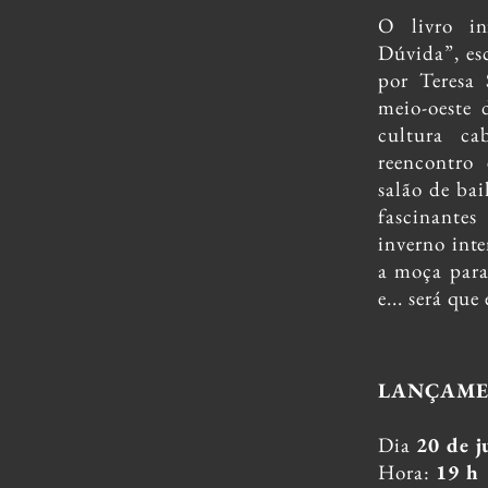
O livro in
Dúvida”, es
por Teresa 
meio-oeste 
cultura ca
reencontro
salão de bai
fascinante
inverno int
a moça para
e... será que
LANÇAME
Dia
20 de j
Hora:
19 h