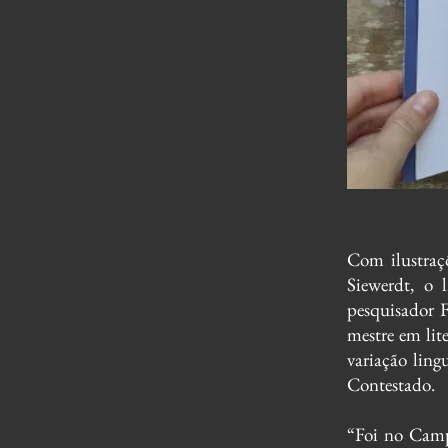
Com ilustraçõ
Siewerdt, o l
pesquisador F
mestre em lit
variação lingu
Contestado.
“Foi no Camp