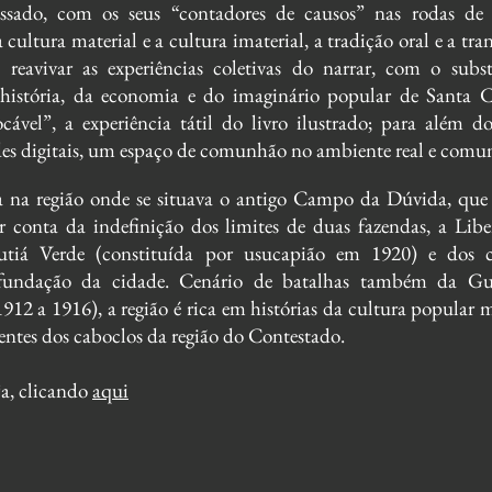
ssado, com os seus “contadores de causos” nas rodas de 
ultura material e a cultura imaterial, a tradição oral e a tra
a reavivar as experiências coletivas do narrar, com o subs
 história, da economia e do imaginário popular de Santa C
cável”, a experiência tátil do livro ilustrado; para além d
edes digitais, um espaço de comunhão no ambiente real e comun
a na região onde se situava o antigo Campo da Dúvida, que
 conta da indefinição dos limites de duas fazendas, a Libe
tiá Verde (constituída por usucapião em 1920) e dos co
 fundação da cidade. Cenário de batalhas também da Gu
912 a 1916), a região é rica em histórias da cultura popular 
entes dos caboclos da região do Contestado.
ja, clicando
aqui