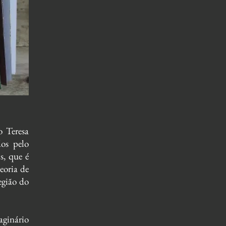
o Teresa
dos pelo
s, que é
eoria de
egião do
aginário