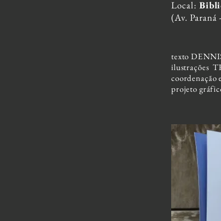
Local:
Bibl
(Av. Paraná 
texto DENN
ilustraçõe
coordenação
projeto grá