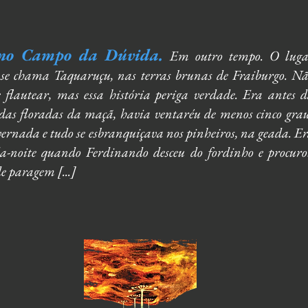
 no Campo da Dúvida.
Em outro tempo. O luga
 se chama Taquaruçu, nas terras brunas de Fraiburgo. N
e flautear, mas essa história periga verdade. Era antes 
 das floradas da maçã, havia ventaréu de menos cinco gra
ernada e tudo se esbranquiçava nos pinheiros, na geada. E
da-noite quando Ferdinando desceu do fordinho e procur
de paragem [...]