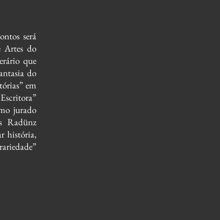
ontos será
e Artes do
erário que
antasia do
tórias” em
Escritora”
omo jurado
is Radünz
r história,
erariedade”